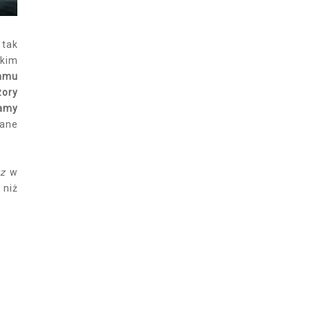
 tak
skim
ramu
zory
iamy
wane
z
w
 niż