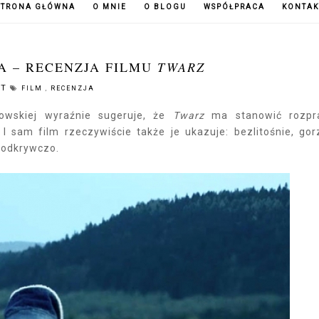
STRONA GŁÓWNA
O MNIE
O BLOGU
WSPÓŁPRACA
KONTAK
A – RECENZJA FILMU
TWARZ
NT
FILM
,
RECENZJA
wskiej wyraźnie sugeruje, że
Twarz
ma stanowić rozpr
 I sam film rzeczywiście także je ukazuje: bezlitośnie, gor
eodkrywczo.