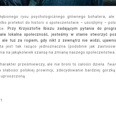
ębionego rysu psychologicznego głównego bohatera, ale
lko pretekst do historii o społeczeństwie – uściślijmy – pol
bce.
Przy Krzysztofie Ibiszu zadającym pytania do prog
cała lokalna społeczność, jesteśmy w stanie stworzyć po
y, ale tuż za rogiem, gdy nikt z zewnątrz nie widzi, ujawn
a jest tak rażąco jednoznaczna (podobnie jak zastoso
enia na jakąkolwiek szansę na zmianę naszego społeczeństwa.
arakter prześmiewczy, ale nie broni to całości dzieła.
Twar
 słabości polskiej prowincji, zdecydowanie bardziej gorzką
i uproszczoną.
rt