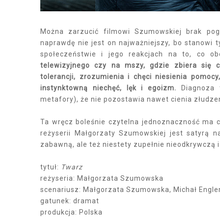
Można zarzucić filmowi Szumowskiej brak pogł
naprawdę nie jest on najważniejszy, bo stanowi ty
społeczeństwie i jego reakcjach na to, co o
telewizyjnego czy na mszy, gdzie zbiera się 
tolerancji, zrozumienia i chęci niesienia pomoc
instynktowną niechęć, lęk i egoizm.
Diagnoza t
metafory), że nie pozostawia nawet cienia złudz
Ta wręcz boleśnie czytelna jednoznaczność ma ch
reżyserii Małgorzaty Szumowskiej jest satyrą na
zabawną, ale też niestety zupełnie nieodkrywczą 
tytuł:
Twarz
reżyseria: Małgorzata Szumowska
scenariusz: Małgorzata Szumowska, Michał Engle
gatunek: dramat
produkcja: Polska