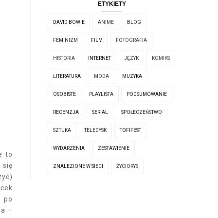
ETYKIETY
DAVID BOWIE
ANIME
BLOG
FEMINIZM
FILM
FOTOGRAFIA
HISTORIA
INTERNET
JĘZYK
KOMIKS
LITERATURA
MODA
MUZYKA
OSOBISTE
PLAYLISTA
PODSUMOWANIE
RECENZJA
SERIAL
SPOŁECZEŃSTWO
SZTUKA
TELEDYSK
TOFIFEST
WYDARZENIA
ZESTAWIENIE
e to
 się
ZNALEZIONE W SIECI
ŻYCIORYS
zyć)
acek
o po
sa –