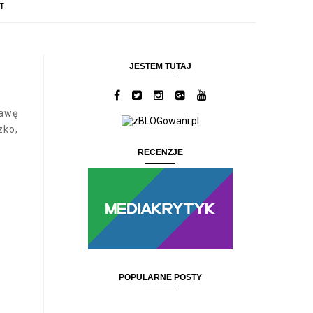
T
JESTEM TUTAJ
awę
zko,
RECENZJE
POPULARNE POSTY