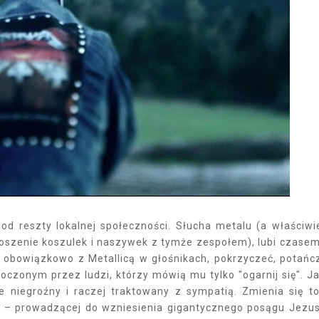
 od reszty lokalnej społeczności. Słucha metalu (a właściwi
noszenie koszulek i naszywek z tymże zespołem), lubi czasem
obowiązkowo z Metallicą w głośnikach, pokrzyczeć, potańc
otoczonym przez ludzi, którzy mówią mu tylko "ogarnij się". J
e niegroźny i raczej traktowany z sympatią. Zmienia się t
e – prowadzącej do wzniesienia gigantycznego posągu Jezu