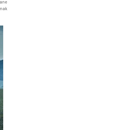
wane
dnak