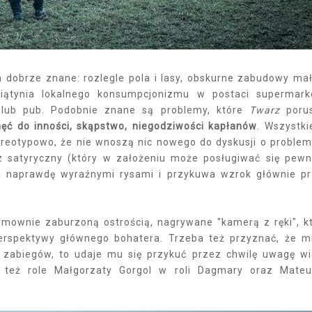
am dobrze znane: rozlegle pola i lasy, obskurne zabudowy ma
wiątynia lokalnego konsumpcjonizmu w postaci supermark
a lub pub. Podobnie znane są problemy, które
Twarz
porus
ęć do inności, skąpstwo, niegodziwości kapłanów
. Wszystki
ereotypowo, że nie wnoszą nic nowego do dyskusji o proble
az satyryczny (który w założeniu może posługiwać się pew
a naprawdę wyraźnymi rysami i przykuwa wzrok głównie p
mownie zaburzoną ostrością, nagrywane "kamerą z ręki", k
perspektywy głównego bohatera. Trzeba też przyznać, że 
 zabiegów, to udaje mu się przykuć przez chwilę uwagę w
 też role Małgorzaty Gorgol w roli Dagmary oraz Mate