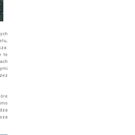
łych
etu,
za:
e te
mach
nymi
rzez
tóre
mimo
idza
usza