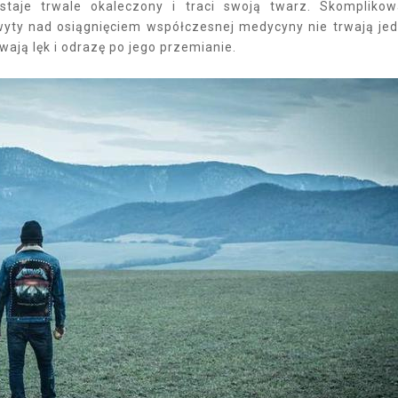
taje trwale okaleczony i traci swoją twarz. Skompliko
wyty nad osiągnięciem współczesnej medycyny nie trwają je
wają lęk i odrazę po jego przemianie.