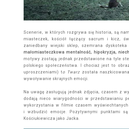
Scenerie, w których rozgrywa się historia, są n
miasteczek, kościół łączący sacrum i kicz, ś
zaniedbany wiejski sklep, szemrana dyskotek
małomiasteczkowa mentalność, hipokryzja, niech
motywy zostają jednak przedstawione na tyle st
polskiego społeczeństwa. I chociaż jest to obr
uproszczeniami) t
o Twarz
została naszkicowan
wywoływanie skrajnych emocji.
Na uwagę zasługują jednak zdjęcia, czasem z wy
dodają nieco wiarygodności w przedstawianiu 
wykorzystania w filmie czasem wyświechtanych
i wzbudzić emocje. Pozytywnymi punktami są
Kościukiewicza jako Jacka.