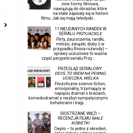
inne formy filmowe,
nawiązują do obrazów, które
na stałe zapisały się w historii
filmu. Jak się mają teledyski...
11 NIEUDANYCH RANDEK W
SERIALU
PRZYJACIELE
Flirty, zauroczenia, randki,
miłości, związki, śluby (i w
przypadku Rossa rozwody) –
sprawy uczuciowe to ważna
część perypetii serialu Przy...
PRZEGLĄD SERIALOWY:
DEVS
,
TO WIEM NA PEWNO
,
UCIECZKA
,
WIELKA
Filozoficzne science fiction,
emocjonalny, trzymający w
napięciu dramat o braciach,
komediodramat z niezbyt sympatycznymi
bohaterami i tragi...
SIOSTRZANE WIĘZI –
RECENZJA FILMU
MAŁE
KOBIETKI
Ciepło – to jedno z określeń,