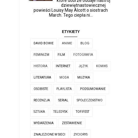
które dobrze oddaje nastrój
dziewiętnastowiecznej
powieści Louisy May Alcott o siostrach
March. Tego ciepła ni...
ETYKIETY
DAVID BOWIE
ANIME
BLOG
FEMINIZM
FILM
FOTOGRAFIA
HISTORIA
INTERNET
JĘZYK
KOMIKS
LITERATURA
MODA
MUZYKA
OSOBISTE
PLAYLISTA
PODSUMOWANIE
RECENZJA
SERIAL
SPOŁECZEŃSTWO
SZTUKA
TELEDYSK
TOFIFEST
WYDARZENIA
ZESTAWIENIE
ZNALEZIONE W SIECI
ŻYCIORYS