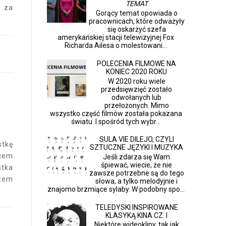
TEMAT
e za
Gorący temat opowiada o
pracownicach, które odważyły
się oskarżyć szefa
amerykańskiej stacji telewizyjnej Fox
Richarda Ailesa o molestowani...
POLECENIA FILMOWE NA
KONIEC 2020 ROKU
W 2020 roku wiele
przedsięwzięć zostało
odwołanych lub
przełożonych. Mimo
wszystko część filmów została pokazana
światu. I spośród tych wybr...
SULA VIE DILEJO, CZYLI
stkę
SZTUCZNE JĘZYKI I MUZYKA
cem
Jeśli zdarza się Wam
śpiewać, wiecie, że nie
stka
zawsze potrzebne są do tego
azem
słowa, a tylko melodyjnie i
znajomo brzmiące sylaby. W podobny spo...
TELEDYSKI INSPIROWANE
KLASYKĄ KINA CZ. I
Niektóre wideoklipy, tak jak