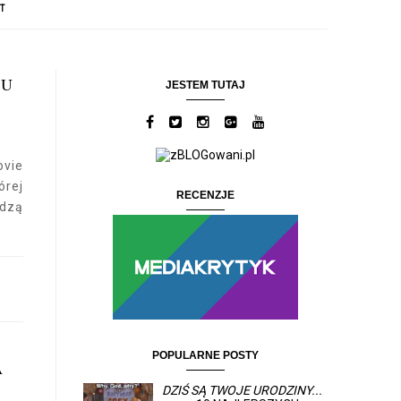
T
MU
JESTEM TUTAJ
ovie
rej
RECENZJE
odzą
POPULARNE POSTY
A
DZIŚ SĄ TWOJE URODZINY...