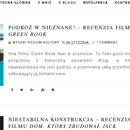
STRONA GŁÓWNA
O MNIE
O BLOGU
WSPÓŁPRACA
KONTAK
PODRÓŻ W NIEZNANE? – RECENZJA FIL
GREEN BOOK
WYSOKI POZIOM KULTURY
28 STYCZNIA
1 COMMENT
Siła filmu Green Book tkwi w prostocie. To feel-good m
połączony z klasyczną opowieści drogi, w któ
najważniejsza nie jest podróż, a przemiana, jaką przech
odbywający ją bohaterowie. ...
NIESTABILNA KONSTRUKCJA – RECENZJ
FILMU
DOM, KTÓRY ZBUDOWAŁ JACK