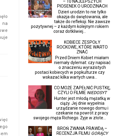
– 10 NAJLEPSZYCH
PIOSENEK O URODZINACH
Dzień urodzin to nie tylko
nęło
okazja do świętowania, ale
także do refleksji. Nie zawsze
o na
pozytywnej – z każdym kolejnym rokiem
powe
coraz dotkliwiej...
uje
KOBIECE ZESPOŁY
ROCKOWE, KTÓRE WARTO
ZNAĆ
Przed Dniem Kobiet miałam
niemały dylemat: czy napisać
o znaczeniu wyrazistych
postaci kobiecych w popkulturze czy
wskazać kilka wartych uwa...
CO MOŻE ZAPEŁNIĆ PUSTKĘ,
CZYLI O FILMIE
NIEDOSYT
Hunter jest młodą mężatką w
ciąży. Jej dnie wypełnia
urządzanie nowego domu i
czekanie na powrót z pracy
swojego męża Richiego. Żyje w złote...
więc
zego
BROŃ ZWANA PRAWDĄ –
RECENZJA FILMU
GORĄCY
sem