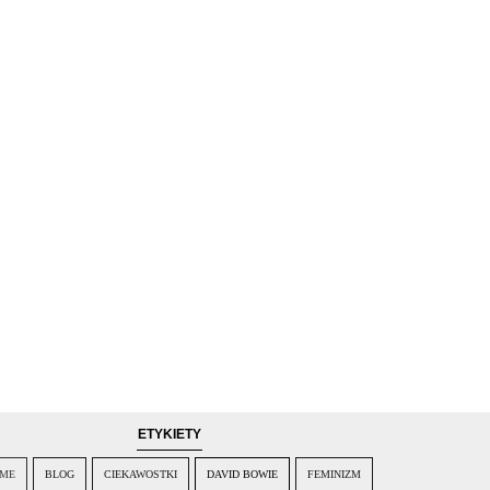
ETYKIETY
IME
BLOG
CIEKAWOSTKI
DAVID BOWIE
FEMINIZM