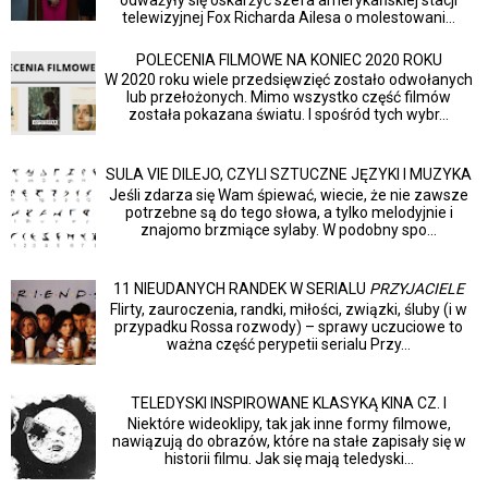
odważyły się oskarżyć szefa amerykańskiej stacji
telewizyjnej Fox Richarda Ailesa o molestowani...
POLECENIA FILMOWE NA KONIEC 2020 ROKU
W 2020 roku wiele przedsięwzięć zostało odwołanych
lub przełożonych. Mimo wszystko część filmów
została pokazana światu. I spośród tych wybr...
SULA VIE DILEJO, CZYLI SZTUCZNE JĘZYKI I MUZYKA
Jeśli zdarza się Wam śpiewać, wiecie, że nie zawsze
potrzebne są do tego słowa, a tylko melodyjnie i
znajomo brzmiące sylaby. W podobny spo...
11 NIEUDANYCH RANDEK W SERIALU
PRZYJACIELE
Flirty, zauroczenia, randki, miłości, związki, śluby (i w
przypadku Rossa rozwody) – sprawy uczuciowe to
ważna część perypetii serialu Przy...
TELEDYSKI INSPIROWANE KLASYKĄ KINA CZ. I
Niektóre wideoklipy, tak jak inne formy filmowe,
nawiązują do obrazów, które na stałe zapisały się w
historii filmu. Jak się mają teledyski...