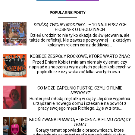
POPULARNE POSTY
DZIŚ SĄ TWOJE URODZINY...
– 10 NAJLEPSZYCH
PIOSENEK O URODZINACH
Dzień urodzin to nie tylko okazja do świętowania, ale
także do refleksji. Nie zawsze pozytywnej – z każdym
kolejnym rokiem coraz dotkliwiej...
KOBIECE ZESPOŁY ROCKOWE, KTÓRE WARTO ZNAĆ
Przed Dniem Kobiet miałam niemały dylemat: czy
napisać o znaczeniu wyrazistych postaci kobiecych w
popkulturze czy wskazać kilka wartych uwa...
CO MOŻE ZAPEŁNIĆ PUSTKĘ, CZYLI O FILMIE
NIEDOSYT
Hunter jest młodą mężatką w ciąży. Jej dnie wypełnia
urządzanie nowego domu i czekanie na powrót z
pracy swojego męża Richiego. Żyje w złote...
BROŃ ZWANA PRAWDĄ – RECENZJA FILMU
GORĄCY
TEMAT
Gorący temat opowiada o pracownicach, które