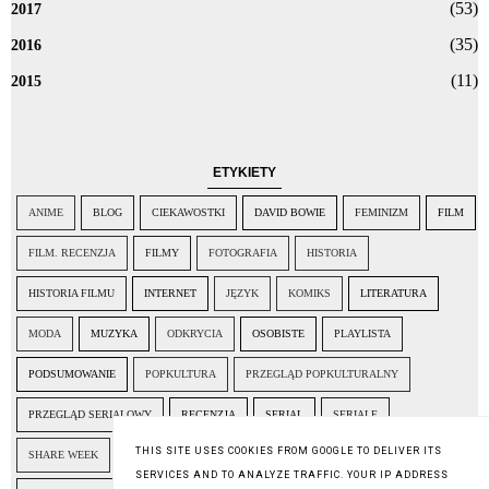
(53)
2017
(35)
2016
(11)
2015
ETYKIETY
ANIME
BLOG
CIEKAWOSTKI
DAVID BOWIE
FEMINIZM
FILM
FILM. RECENZJA
FILMY
FOTOGRAFIA
HISTORIA
HISTORIA FILMU
INTERNET
JĘZYK
KOMIKS
LITERATURA
MODA
MUZYKA
ODKRYCIA
OSOBISTE
PLAYLISTA
PODSUMOWANIE
POPKULTURA
PRZEGLĄD POPKULTURALNY
PRZEGLĄD SERIALOWY
RECENZJA
SERIAL
SERIALE
THIS SITE USES COOKIES FROM GOOGLE TO DELIVER ITS
SHARE WEEK
SPOŁECZEŃSTWO
SZTUKA
TELEDYSK
TOFIFEST
SERVICES AND TO ANALYZE TRAFFIC. YOUR IP ADDRESS