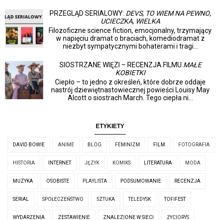
PRZEGLĄD SERIALOWY:
DEVS
,
TO WIEM NA PEWNO
,
UCIECZKA
,
WIELKA
Filozoficzne science fiction, emocjonalny, trzymający
w napięciu dramat o braciach, komediodramat z
niezbyt sympatycznymi bohaterami i tragi...
SIOSTRZANE WIĘZI – RECENZJA FILMU
MAŁE
KOBIETKI
Ciepło – to jedno z określeń, które dobrze oddaje
nastrój dziewiętnastowiecznej powieści Louisy May
Alcott o siostrach March. Tego ciepła ni...
ETYKIETY
DAVID BOWIE
ANIME
BLOG
FEMINIZM
FILM
FOTOGRAFIA
HISTORIA
INTERNET
JĘZYK
KOMIKS
LITERATURA
MODA
MUZYKA
OSOBISTE
PLAYLISTA
PODSUMOWANIE
RECENZJA
SERIAL
SPOŁECZEŃSTWO
SZTUKA
TELEDYSK
TOFIFEST
WYDARZENIA
ZESTAWIENIE
ZNALEZIONE W SIECI
ŻYCIORYS