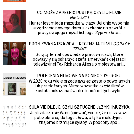
CO MOŻE ZAPEŁNIĆ PUSTKĘ, CZYLI O FILMIE
NIEDOSYT
Hunter jest młodą mężatką w ciąży. Jej dnie wypełnia
urządzanie nowego domu i czekanie na powrót z
pracy swojego męża Richiego. Żyje w złote...
BROŃ ZWANA PRAWDĄ – RECENZJA FILMU
GORĄCY
TEMAT
Gorący temat opowiada o pracownicach, które
odważyły się oskarżyć szefa amerykańskiej stacji
telewizyjnej Fox Richarda Ailesa o molestowani...
POLECENIA FILMOWE NA KONIEC 2020 ROKU
W 2020 roku wiele przedsięwzięć zostało odwołanych
lub przełożonych. Mimo wszystko część filmów
została pokazana światu. I spośród tych wybr...
SULA VIE DILEJO, CZYLI SZTUCZNE JĘZYKI I MUZYKA
Jeśli zdarza się Wam śpiewać, wiecie, że nie zawsze
potrzebne są do tego słowa, a tylko melodyjnie i
znajomo brzmiące sylaby. W podobny spo...