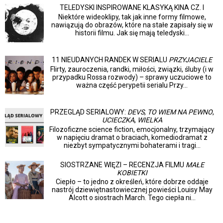
TELEDYSKI INSPIROWANE KLASYKĄ KINA CZ. I
Niektóre wideoklipy, tak jak inne formy filmowe,
nawiązują do obrazów, które na stałe zapisały się w
historii filmu. Jak się mają teledyski...
11 NIEUDANYCH RANDEK W SERIALU
PRZYJACIELE
Flirty, zauroczenia, randki, miłości, związki, śluby (i w
przypadku Rossa rozwody) – sprawy uczuciowe to
ważna część perypetii serialu Przy...
PRZEGLĄD SERIALOWY:
DEVS
,
TO WIEM NA PEWNO
,
UCIECZKA
,
WIELKA
Filozoficzne science fiction, emocjonalny, trzymający
w napięciu dramat o braciach, komediodramat z
niezbyt sympatycznymi bohaterami i tragi...
SIOSTRZANE WIĘZI – RECENZJA FILMU
MAŁE
KOBIETKI
Ciepło – to jedno z określeń, które dobrze oddaje
nastrój dziewiętnastowiecznej powieści Louisy May
Alcott o siostrach March. Tego ciepła ni...