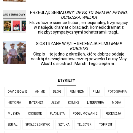
PRZEGLĄD SERIALOWY:
DEVS
,
TO WIEM NA PEWNO
,
UCIECZKA
,
WIELKA
Filozoficzne science fiction, emocjonalny, trzymający
w napięciu dramat o braciach, komediodramat z
niezbyt sympatycznymi bohaterami i tragi...
SIOSTRZANE WIĘZI – RECENZJA FILMU
MAŁE
KOBIETKI
Ciepło – to jedno z określeń, które dobrze oddaje
nastrój dziewiętnastowiecznej powieści Louisy May
Alcott o siostrach March. Tego ciepła ni...
ETYKIETY
DAVID BOWIE
ANIME
BLOG
FEMINIZM
FILM
FOTOGRAFIA
HISTORIA
INTERNET
JĘZYK
KOMIKS
LITERATURA
MODA
MUZYKA
OSOBISTE
PLAYLISTA
PODSUMOWANIE
RECENZJA
SERIAL
SPOŁECZEŃSTWO
SZTUKA
TELEDYSK
TOFIFEST