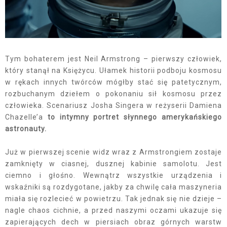
Tym bohaterem jest Neil Armstrong – pierwszy człowiek,
który stanął na Księżycu. Ułamek historii podboju kosmosu
w rękach innych twórców mógłby stać się patetycznym,
rozbuchanym dziełem o pokonaniu sił kosmosu przez
człowieka. Scenariusz Josha Singera w reżyserii Damiena
Chazelle’a
to intymny portret słynnego amerykańskiego
astronauty.
Już w pierwszej scenie widz wraz z Armstrongiem zostaje
zamknięty w ciasnej, dusznej kabinie samolotu. Jest
ciemno i głośno. Wewnątrz wszystkie urządzenia i
wskaźniki są rozdygotane, jakby za chwilę cała maszyneria
miała się rozlecieć w powietrzu. Tak jednak się nie dzieje –
nagle chaos cichnie, a przed naszymi oczami ukazuje się
zapierających dech w piersiach obraz górnych warstw