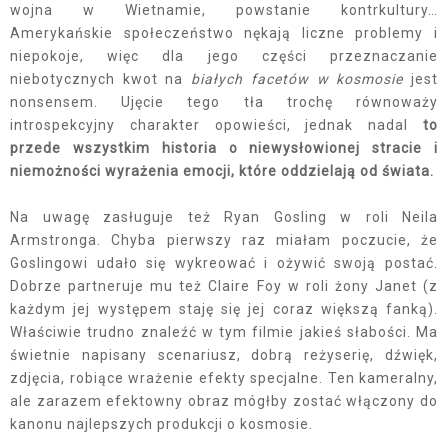
wojna w Wietnamie, powstanie kontrkultury…
Amerykańskie społeczeństwo nękają liczne problemy i
niepokoje, więc dla jego części przeznaczanie
niebotycznych kwot na
białych facetów w kosmosie
jest
nonsensem. Ujęcie tego tła trochę równoważy
introspekcyjny charakter opowieści, jednak nadal
to
przede wszystkim historia o niewysłowionej stracie i
niemożności wyrażenia emocji, które oddzielają od świata.
Na uwagę zasługuje też Ryan Gosling w roli Neila
Armstronga. Chyba pierwszy raz miałam poczucie, że
Goslingowi udało się wykreować i ożywić swoją postać.
Dobrze partneruje mu też Claire Foy w roli żony Janet (z
każdym jej występem staję się jej coraz większą fanką).
Właściwie trudno znaleźć w tym filmie jakieś słabości. Ma
świetnie napisany scenariusz, dobrą reżyserię, dźwięk,
zdjęcia, robiące wrażenie efekty specjalne. Ten kameralny,
ale zarazem efektowny obraz mógłby zostać włączony do
kanonu najlepszych produkcji o kosmosie.