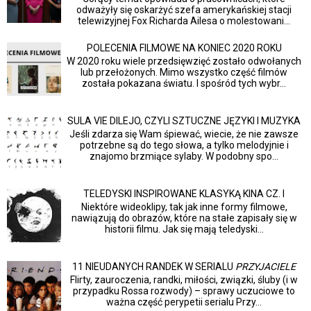
odważyły się oskarżyć szefa amerykańskiej stacji
telewizyjnej Fox Richarda Ailesa o molestowani...
POLECENIA FILMOWE NA KONIEC 2020 ROKU
W 2020 roku wiele przedsięwzięć zostało odwołanych
lub przełożonych. Mimo wszystko część filmów
została pokazana światu. I spośród tych wybr...
SULA VIE DILEJO, CZYLI SZTUCZNE JĘZYKI I MUZYKA
Jeśli zdarza się Wam śpiewać, wiecie, że nie zawsze
potrzebne są do tego słowa, a tylko melodyjnie i
znajomo brzmiące sylaby. W podobny spo...
TELEDYSKI INSPIROWANE KLASYKĄ KINA CZ. I
Niektóre wideoklipy, tak jak inne formy filmowe,
nawiązują do obrazów, które na stałe zapisały się w
historii filmu. Jak się mają teledyski...
11 NIEUDANYCH RANDEK W SERIALU
PRZYJACIELE
Flirty, zauroczenia, randki, miłości, związki, śluby (i w
przypadku Rossa rozwody) – sprawy uczuciowe to
ważna część perypetii serialu Przy...