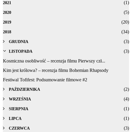
(1)
2021
(5)
2020
(20)
2019
(34)
2018
(3)
GRUDNIA
(3)
LISTOPADA
Kosmiczna osobliwość – recenzja filmu Pierwszy czł...
Kim jest królowa? – recenzja filmu Bohemian Rhapsody
Festiwal Tofifest: Podsumowanie filmowe #2
(2)
PAŹDZIERNIKA
(4)
WRZEŚNIA
(1)
SIERPNIA
(1)
LIPCA
(3)
CZERWCA