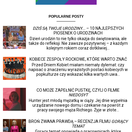
POPULARNE POSTY
DZIŚ SĄ TWOJE URODZINY...
– 10 NAJLEPSZYCH
PIOSENEK O URODZINACH
Dzień urodzin to nie tylko okazja do świętowania, ale
także do refleksji. Nie zawsze pozytywnej – z każdym
kolejnym rokiem coraz dotkliwiej...
KOBIECE ZESPOŁY ROCKOWE, KTÓRE WARTO ZNAĆ
Przed Dniem Kobiet miałam niemały dylemat: czy
napisać o znaczeniu wyrazistych postaci kobiecych w
popkulturze czy wskazać kilka wartych uwa...
CO MOŻE ZAPEŁNIĆ PUSTKĘ, CZYLI O FILMIE
NIEDOSYT
Hunter jest młodą mężatką w ciąży. Jej dnie wypełnia
urządzanie nowego domu i czekanie na powrót z
pracy swojego męża Richiego. Żyje w złote...
BROŃ ZWANA PRAWDĄ – RECENZJA FILMU
GORĄCY
TEMAT
Gorący temat opowiada o pracownicach, które