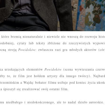
które brzmią nienaturalnie i niewiele nie wnoszą do rozwoju histo
odobniej, cytaty lub teksty zbliżone do rzeczywistych wypowi
mocną stroją
Powidoków
: zwłaszcza
razi
gr
a
młodych aktorów (cór
lka urzekających
elementów
Powidok
ów
(scena wywieszania czerw
żby to, że film jest hołdem artysty dla innego twórcy). Najbard
rzemińskim a Wajdą: bohater filmu usiłuje pod koniec życia
u
koń
a śpieszył się zrealizować
swój ostatni film.
lmu
niedbałego i niedokończonego, ale
to nadal dzieło
autorskie
.