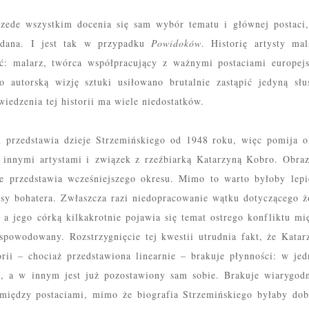
przede wszystkim docenia się sam wybór tematu i głównej postaci,
 udana. I jest tak w przypadku
Powidoków
. Historię artysty mal
ać: malarz, twórca współpracujący z
ważnymi
postaciami europejs
ego
autorską
wizję sztuki usiłowano brutalnie zastąpić jedyną słu
iedzenia tej historii ma wiele niedostatków.
m przedstawia dzieje Strzemińskiego od 1948 roku, więc pomija o
z innymi artystami i związek z rzeźbiarką Katarzyną Kobro.
Obra
ie przedstawia
wcześniejsz
ego
okresu. Mimo to warto byłoby lep
sy bohatera. Zwłaszcza razi niedopracowanie wątku dotyczącego ż
a jego córką kilkakrotnie pojawia się
temat
ostrego konfliktu mi
 spowodowany
. Roz
strzygnięcie
te
j kwestii
utrudnia fakt, że Katar
orii
–
chociaż przedstawiona
linearn
ie –
brakuje płynności: w je
, a w innym jest już pozostawiony sam sobie. Brakuje wiarygod
i między postaciami, mimo że biografia Strzemińskiego byłaby do