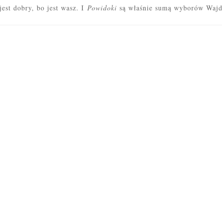
est dobry, bo jest wasz. I
Po
widoki
są właśnie su
mą wyb
orów
Wajd