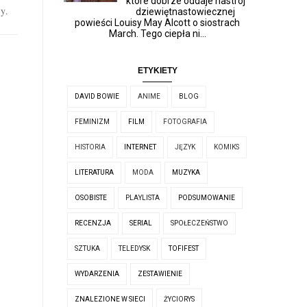
które dobrze oddaje nastrój
y
.
dziewiętnastowiecznej
powieści Louisy May Alcott o siostrach
March. Tego ciepła ni...
ETYKIETY
DAVID BOWIE
ANIME
BLOG
FEMINIZM
FILM
FOTOGRAFIA
HISTORIA
INTERNET
JĘZYK
KOMIKS
LITERATURA
MODA
MUZYKA
OSOBISTE
PLAYLISTA
PODSUMOWANIE
RECENZJA
SERIAL
SPOŁECZEŃSTWO
SZTUKA
TELEDYSK
TOFIFEST
WYDARZENIA
ZESTAWIENIE
ZNALEZIONE W SIECI
ŻYCIORYS