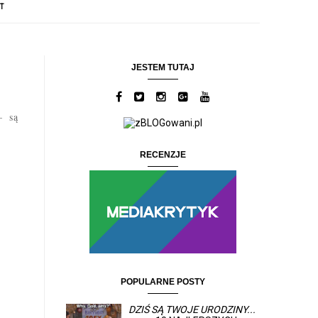
T
JESTEM TUTAJ
–
są
RECENZJE
POPULARNE POSTY
DZIŚ SĄ TWOJE URODZINY...