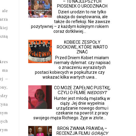
– 10 NAJLEPSZYCH
PIOSENEK O URODZINACH
 ale
Dzień urodzin to nie tylko
okazja do świętowania, ale
arza
także do refleksji. Nie zawsze
pozytywnej – z każdym kolejnym rokiem
kiej
coraz dotkliwiej...
szną
KOBIECE ZESPOŁY
ROCKOWE, KTÓRE WARTO
ZNAĆ
Przed Dniem Kobiet miałam
kres
niemały dylemat: czy napisać
o znaczeniu wyrazistych
z
ma
postaci kobiecych w popkulturze czy
wskazać kilka wartych uwa...
iej
–
ony,
CO MOŻE ZAPEŁNIĆ PUSTKĘ,
CZYLI O FILMIE
NIEDOSYT
ędzy
Hunter jest młodą mężatką w
ciąży. Jej dnie wypełnia
zyna
urządzanie nowego domu i
dnym
czekanie na powrót z pracy
swojego męża Richiego. Żyje w złote...
nych
BROŃ ZWANA PRAWDĄ –
brym
RECENZJA FILMU
GORĄCY