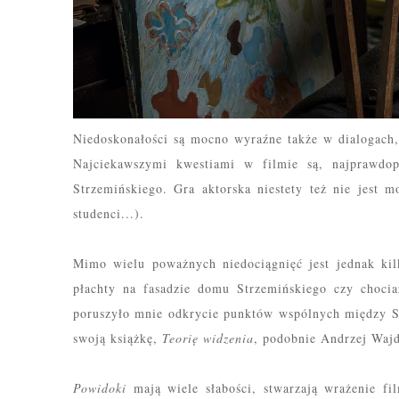
Niedoskonałości są mocno wyraźne także w dialogach, 
Najciekawszymi kwestiami w filmie są, najprawdop
Strzemińskiego. Gra aktorska niestety też nie jest 
studenci...).
Mimo wielu poważnych niedociągnięć jest jednak ki
płachty na fasadzie domu Strzemińskiego czy chocia
poruszyło mnie odkrycie punktów wspólnych między St
swoj
ą książkę,
Teorię widzenia
, podobnie Andrzej Wajd
Powidoki
mają wiele słabości,
stwarzają
wrażenie
fi