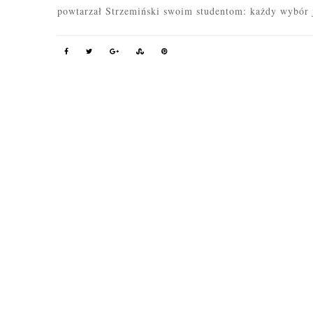
powtarzał Strzemiński swoim studentom:
k
ażdy wybór j