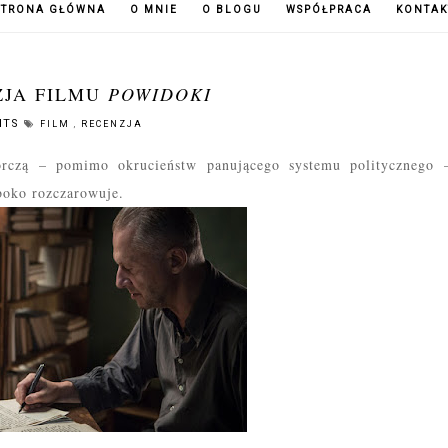
STRONA GŁÓWNA
O MNIE
O BLOGU
WSPÓŁPRACA
KONTAK
ZJA FILMU
POWIDOKI
NTS
FILM
,
RECENZJA
rczą –
pomimo okrucieństw panującego systemu politycznego
ęboko rozczarowuje.