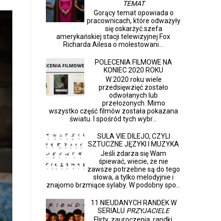
TEMAT
Gorący temat opowiada o
pracownicach, które odważyły
się oskarżyć szefa
amerykańskiej stacji telewizyjnej Fox
Richarda Ailesa o molestowani...
POLECENIA FILMOWE NA
KONIEC 2020 ROKU
W 2020 roku wiele
przedsięwzięć zostało
odwołanych lub
przełożonych. Mimo
wszystko część filmów została pokazana
światu. I spośród tych wybr...
SULA VIE DILEJO, CZYLI
SZTUCZNE JĘZYKI I MUZYKA
Jeśli zdarza się Wam
śpiewać, wiecie, że nie
zawsze potrzebne są do tego
słowa, a tylko melodyjnie i
znajomo brzmiące sylaby. W podobny spo...
11 NIEUDANYCH RANDEK W
SERIALU
PRZYJACIELE
Flirty, zauroczenia, randki,