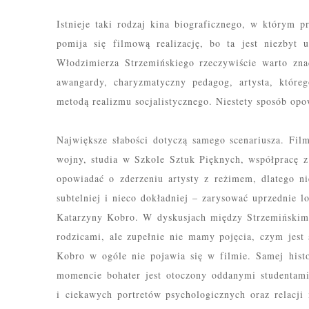
Istnieje taki rodzaj kina biograficznego, w którym 
pomija się filmową realizację, bo ta jest niezbyt
Włodzimierza Strzemińskiego rzeczywiście warto zn
awangardy, charyzmatyczny pedagog, artysta, któr
metodą realizmu socjalistycznego. Niestety sposób opow
Największe słabości dotyczą samego scenariusza. Fil
wojny, studia w Szkole Sztuk Pięknych, współpracę 
opowiadać o zderzeniu artysty z reżimem, dlatego
n
subtelniej i nieco dokładniej
–
zarysować
uprze
dnie
lo
Katarzyny Kobro. W dyskusjach między Strzemińskim 
rodzicami
,
ale zupełnie nie mamy pojęcia,
czym jest
Kobro w og
ó
le nie pojawia się w filmie. Samej hist
momencie bohater jest otoczony oddanymi studentami
i ciekawych portretów psychologicznych oraz relacj