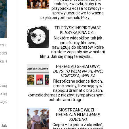
miłości, związki, śluby (i w
przypadku Rossa rozwody) –
sprawy uczuciowe to ważna
część perypetii serialu Przy...
TELEDYSKI INSPIROWANE
KLASYKĄ KINA CZ. I
Niektóre wideoklipy, tak jak
inne formy filmowe,
rii.
nawiązują do obrazów, które
na stałe zapisały się w historii
edzi
filmu. Jak się mają teledyski...
ka i
PRZEGLĄD SERIALOWY:
DEVS
,
TO WIEM NA PEWNO
,
UCIECZKA
,
WIELKA
Filozoficzne science fiction,
onej
emocjonalny, trzymający w
napięciu dramat o braciach,
ziej
komediodramat z niezbyt sympatycznymi
bohaterami i tragi...
czyć
SIOSTRZANE WIĘZI –
RECENZJA FILMU
MAŁE
KOBIETKI
Ciepło – to jedno z określeń,
 Jak