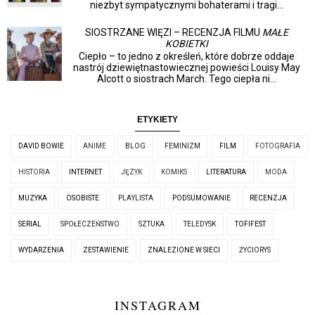
niezbyt sympatycznymi bohaterami i tragi...
SIOSTRZANE WIĘZI – RECENZJA FILMU
MAŁE
KOBIETKI
Ciepło – to jedno z określeń, które dobrze oddaje
nastrój dziewiętnastowiecznej powieści Louisy May
Alcott o siostrach March. Tego ciepła ni...
ETYKIETY
DAVID BOWIE
ANIME
BLOG
FEMINIZM
FILM
FOTOGRAFIA
HISTORIA
INTERNET
JĘZYK
KOMIKS
LITERATURA
MODA
MUZYKA
OSOBISTE
PLAYLISTA
PODSUMOWANIE
RECENZJA
SERIAL
SPOŁECZEŃSTWO
SZTUKA
TELEDYSK
TOFIFEST
WYDARZENIA
ZESTAWIENIE
ZNALEZIONE W SIECI
ŻYCIORYS
INSTAGRAM