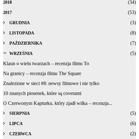
(34)
2018
(53)
2017
(3)
GRUDNIA
(8)
LISTOPADA
(7)
PAŹDZIERNIKA
(5)
WRZEŚNIA
Klaun o wielu twarzach – recenzja filmu To
Na granicy – recenzja filmu The Square
Znalezione w sieci #8: newsy filmowe i nie tylko
10 znanych piosenek, które są coverami
O Czerwonym Kapturku, który zjadł wilka – recenzja...
(5)
SIERPNIA
(6)
LIPCA
(2)
CZERWCA