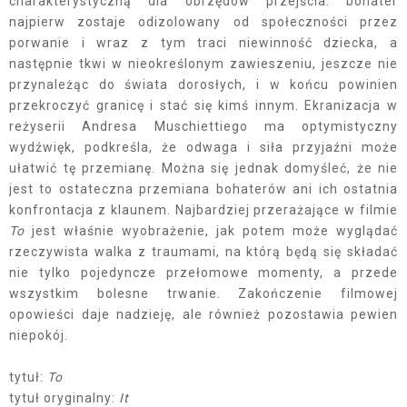
charakterystyczną dla obrzędów przejścia: bohater
najpierw zostaje odizolowany od społeczności przez
porwanie i wraz z tym traci niewinność dziecka, a
następnie tkwi w nieokreślonym zawieszeniu, jeszcze nie
przynależąc do świata dorosłych, i w końcu powinien
przekroczyć granicę i stać się kimś innym. Ekranizacja w
reżyserii Andresa Muschiettiego ma optymistyczny
wydźwięk, podkreśla, że odwaga i siła przyjaźni może
ułatwić tę przemianę. Można się jednak domyśleć, że nie
jest to ostateczna przemiana bohaterów ani ich ostatnia
konfrontacja z klaunem. Najbardziej przerażające w filmie
To
jest właśnie wyobrażenie, jak potem może wyglądać
rzeczywista walka z traumami, na którą będą się składać
nie tylko pojedyncze przełomowe momenty, a przede
wszystkim bolesne trwanie. Zakończenie filmowej
opowieści daje nadzieję, ale również pozostawia pewien
niepokój.
tytuł:
To
tytuł oryginalny:
It