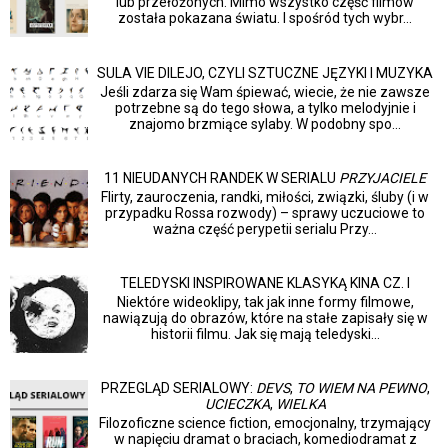
lub przełożonych. Mimo wszystko część filmów
została pokazana światu. I spośród tych wybr...
SULA VIE DILEJO, CZYLI SZTUCZNE JĘZYKI I MUZYKA
Jeśli zdarza się Wam śpiewać, wiecie, że nie zawsze
potrzebne są do tego słowa, a tylko melodyjnie i
znajomo brzmiące sylaby. W podobny spo...
11 NIEUDANYCH RANDEK W SERIALU
PRZYJACIELE
Flirty, zauroczenia, randki, miłości, związki, śluby (i w
przypadku Rossa rozwody) – sprawy uczuciowe to
ważna część perypetii serialu Przy...
TELEDYSKI INSPIROWANE KLASYKĄ KINA CZ. I
Niektóre wideoklipy, tak jak inne formy filmowe,
nawiązują do obrazów, które na stałe zapisały się w
historii filmu. Jak się mają teledyski...
PRZEGLĄD SERIALOWY:
DEVS
,
TO WIEM NA PEWNO
,
UCIECZKA
,
WIELKA
Filozoficzne science fiction, emocjonalny, trzymający
w napięciu dramat o braciach, komediodramat z