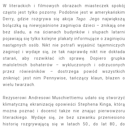
W literackich i filmowych obrazach miasteczek spokój
często jest tylko pozorny. Podobnie jest w amerykańskim
Derry, gdzie rozgrywa się akcja
Tego
. Jego największą
bolączką są niewyjaśnione zaginięcia dzieci – znikają one
bez śladu, a na ścianach budynków i słupach latarni
pojawiają się tylko kolejne plakaty informujące o zaginięciu
następnych osób. Nikt nie potrafi wyjaśnić tajemniczych
zaginięć i wydaje się, że tak naprawdę nikt nie dokłada
starań, aby rozwikłać ich sprawę. Dopiero grupka
małoletnich bohaterów – wykluczonych i odrzuconych
przez rówieśników – dostrzega powód wszystkich
zniknięć: jest nim Pennywise, tańczący klaun, błazen o
wielu twarzach.
Reżyserowi Andresowi Muschiettiemu udało się stworzyć
klimatyczną ekranizację opowieści Stephena Kinga, którą
można poznać i docenić także nie znając pierwowzoru
literackiego. Wydaje się, że bez szwanku przeniesiono
historię rozgrywającą się w latach 50., do lat 80., do