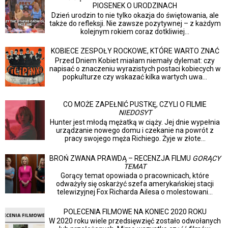
PIOSENEK O URODZINACH
Dzień urodzin to nie tylko okazja do świętowania, ale
także do refleksji. Nie zawsze pozytywnej – z każdym
kolejnym rokiem coraz dotkliwiej...
KOBIECE ZESPOŁY ROCKOWE, KTÓRE WARTO ZNAĆ
Przed Dniem Kobiet miałam niemały dylemat: czy
napisać o znaczeniu wyrazistych postaci kobiecych w
popkulturze czy wskazać kilka wartych uwa...
CO MOŻE ZAPEŁNIĆ PUSTKĘ, CZYLI O FILMIE
NIEDOSYT
Hunter jest młodą mężatką w ciąży. Jej dnie wypełnia
urządzanie nowego domu i czekanie na powrót z
pracy swojego męża Richiego. Żyje w złote...
BROŃ ZWANA PRAWDĄ – RECENZJA FILMU
GORĄCY
TEMAT
Gorący temat opowiada o pracownicach, które
odważyły się oskarżyć szefa amerykańskiej stacji
telewizyjnej Fox Richarda Ailesa o molestowani...
POLECENIA FILMOWE NA KONIEC 2020 ROKU
W 2020 roku wiele przedsięwzięć zostało odwołanych