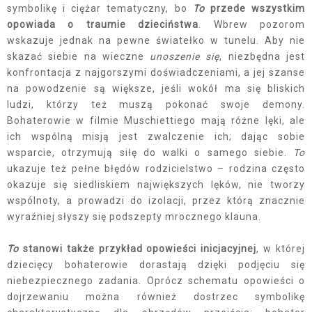
symbolikę i ciężar tematyczny, bo
To
przede wszystkim
opowiada o traumie dzieciństwa
. Wbrew pozorom
wskazuje jednak na pewne światełko w tunelu. Aby nie
skazać siebie na wieczne
unoszenie się
, niezbędna jest
konfrontacja z najgorszymi doświadczeniami, a jej szanse
na powodzenie są większe, jeśli wokół ma się bliskich
ludzi, którzy też muszą pokonać swoje demony.
Bohaterowie w filmie Muschiettiego mają różne lęki, ale
ich wspólną misją jest zwalczenie ich; dając sobie
wsparcie, otrzymują siłę do walki o samego siebie.
To
ukazuje też pełne błędów rodzicielstwo – rodzina często
okazuje się siedliskiem największych lęków, nie tworzy
wspólnoty, a prowadzi do izolacji, przez którą znacznie
wyraźniej słyszy się podszepty mrocznego klauna.
To
stanowi także przykład opowieści inicjacyjnej
, w której
dziecięcy bohaterowie dorastają dzięki podjęciu się
niebezpiecznego zadania. Oprócz schematu opowieści o
dojrzewaniu można również dostrzec symbolikę