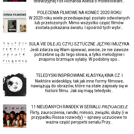
telewizyjnej Fox Richarda Ailesa o molestowani...
POLECENIA FILMOWE NA KONIEC 2020 ROKU
W 2020 roku wiele przedsięwzięć zostało odwołanych
lub przełożonych. Mimo wszystko część filmów
została pokazana światu. I spośród tych wybr...
SULA VIE DILEJO, CZYLI SZTUCZNE JĘZYKI I MUZYKA
Jeśli zdarza się Wam śpiewać, wiecie, że nie zawsze
potrzebne są do tego słowa, a tylko melodyjnie i
znajomo brzmiące sylaby. W podobny spo...
TELEDYSKI INSPIROWANE KLASYKĄ KINA CZ. I
Niektóre wideoklipy, tak jak inne formy filmowe,
nawiązują do obrazów, które na stałe zapisały się w
historii filmu. Jak się mają teledyski...
11 NIEUDANYCH RANDEK W SERIALU
PRZYJACIELE
Flirty, zauroczenia, randki, miłości, związki, śluby (i w
przypadku Rossa rozwody) – sprawy uczuciowe to
ważna część perypetii serialu Przy...