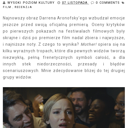
WYSOKI POZIOM KULTURY
07 LISTOPADA
0 COMMENTS
FILM
,
RECENZJA
Najnowszy obraz Darrena Aronofsky'ego wzbudzał emocje
jeszcze przed swoją oficjalną premierą. Oceny krytyków
po pierwszych pokazach na festiwalach filmowych były
skrajne i dziś po premierze film nadal zbiera i najwyższe,
i najniższe noty. Z czego to wynika?
Mother!
opiera się na
kilku wyraźnych tropach, które dla pewnych widzów tworzą
niezwykłą, pełną frenetycznych symboli całość, a dla
innych stek niedorzeczności, przesady i błędów
scenariuszowych. Mnie zdecydowanie bliżej do tej drugiej
grupy widzów.