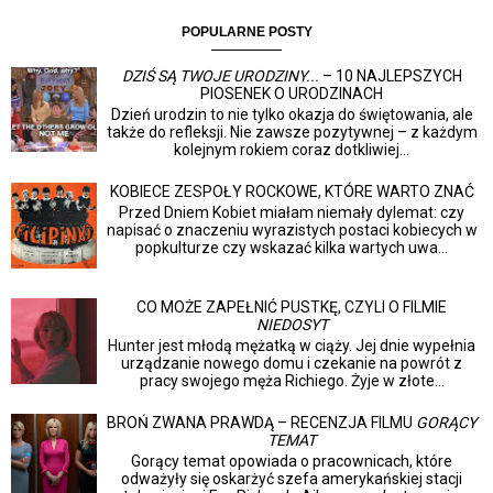
POPULARNE POSTY
DZIŚ SĄ TWOJE URODZINY...
– 10 NAJLEPSZYCH
PIOSENEK O URODZINACH
Dzień urodzin to nie tylko okazja do świętowania, ale
także do refleksji. Nie zawsze pozytywnej – z każdym
kolejnym rokiem coraz dotkliwiej...
KOBIECE ZESPOŁY ROCKOWE, KTÓRE WARTO ZNAĆ
Przed Dniem Kobiet miałam niemały dylemat: czy
napisać o znaczeniu wyrazistych postaci kobiecych w
popkulturze czy wskazać kilka wartych uwa...
CO MOŻE ZAPEŁNIĆ PUSTKĘ, CZYLI O FILMIE
NIEDOSYT
Hunter jest młodą mężatką w ciąży. Jej dnie wypełnia
urządzanie nowego domu i czekanie na powrót z
pracy swojego męża Richiego. Żyje w złote...
BROŃ ZWANA PRAWDĄ – RECENZJA FILMU
GORĄCY
TEMAT
Gorący temat opowiada o pracownicach, które
odważyły się oskarżyć szefa amerykańskiej stacji