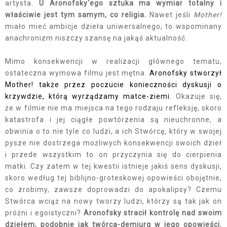
artysta.
U Aronofsky'ego sztuka ma wymiar totalny i
właściwie jest tym samym, co religia.
Nawet jeśli
Mother!
miało mieć ambicje dzieła uniwersalnego, to wspominany
anachronizm niszczy szansę na jakąś aktualność.
Mimo konsekwencji w realizacji głównego tematu,
ostateczna wymowa filmu jest mętna.
Aronofsky stworzył
Mother! także przez poczucie konieczności dyskusji o
krzywdzie, którą wyrządzamy matce-ziemi
. Okazuje się,
że w filmie nie ma miejsca na tego rodzaju refleksję, skoro
katastrofa i jej ciągłe powtórzenia są nieuchronne, a
obwinia o to nie tyle co ludzi, a ich Stwórcę, który w swojej
pysze nie dostrzega możliwych konsekwencji swoich dzieł
i przede wszystkim to on przyczynia się do cierpienia
matki. Czy zatem w tej kwestii istnieje jakiś sens dyskusji,
skoro według tej biblijno-groteskowej opowieści obojętnie,
co zrobimy, zawsze doprowadzi do apokalipsy? Czemu
Stwórca wciąż na nowy tworzy ludzi, którzy są tak jak on
próżni i egoistyczni?
Aronofsky stracił kontrolę nad swoim
dziełem, podobnie jak twórca-demiurg w jego opowieści.