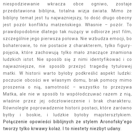
niespodziewanie wkracza obce ogniwo, zostaje
przedstawiona biblijna, totalna wizja świata. Mimo że
biblijny temat jest tu najważniejszy, to dość długo obecny
jest pozór konfliktu małżeńskiego. Własnie – pozór. To
prawdopodobnie dlatego tak nużący w odbiorze jest film,
szczególnie jego pierwsza połowa. Nie wzbudza emocji, bo
bohaterowie, to nie postacie z charakterem, tylko figury-
pojęcia, które zachowują tylko mało znaczące znamiona
ludzkich istot. Nie sposób się z nimi identyfikować i co
najważniejsze, nie sposób przeżyć tragedię tytułowej
matki. W historii warto byłoby podkreślić aspekt ludzki:
poczucie obcości we własnym domu, brak pomocy mimo
proszenia o nią, samotność – wszystko to przeżywa
Matka, ale nie w sposób to współodczuwać razem z nią,
właśnie przez jej odczłowieczenie i brak charakteru.
Równoległe poprowadzenie historii postaci, które zarówno
byłby i boskie, i ludzkie byłoby majstersztykiem.
Połączenie opowieści biblijnych ze stylem Aronofsky'ego
tworzy tylko krwawy kolaż. I to niestety niezbyt udany.