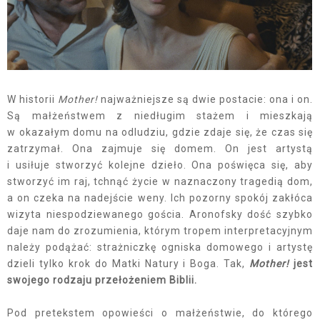
W historii
Mother!
najważniejsze są dwie postacie: ona i on.
Są małżeństwem z niedługim stażem i mieszkają
w okazałym domu na odludziu, gdzie zdaje się, że czas się
zatrzymał. Ona zajmuje się domem. On jest artystą
i usiłuje stworzyć kolejne dzieło. Ona poświęca się, aby
stworzyć im raj, tchnąć życie w naznaczony tragedią dom,
a on czeka na nadejście weny. Ich pozorny spokój zakłóca
wizyta niespodziewanego gościa. Aronofsky dość szybko
daje nam do zrozumienia, którym tropem interpretacyjnym
należy podążać: strażniczkę ogniska domowego i artystę
dzieli tylko krok do Matki Natury i Boga. Tak,
Mother!
jest
swojego rodzaju przełożeniem Biblii.
Pod pretekstem opowieści o małżeństwie, do którego