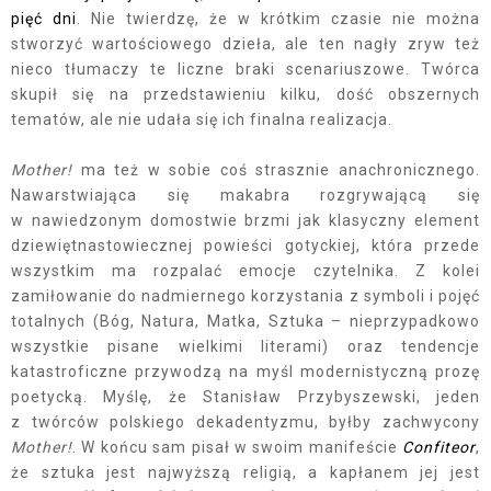
pięć dni
. Nie twierdzę, że w krótkim czasie nie można
stworzyć wartościowego dzieła, ale ten nagły zryw też
nieco tłumaczy te liczne braki scenariuszowe. Twórca
skupił się na przedstawieniu kilku, dość obszernych
tematów, ale nie udała się ich finalna realizacja.
Mother!
ma też w sobie coś strasznie anachronicznego.
Nawarstwiająca się makabra rozgrywającą się
w nawiedzonym domostwie brzmi jak klasyczny element
dziewiętnastowiecznej powieści gotyckiej, która przede
wszystkim ma rozpalać emocje czytelnika. Z kolei
zamiłowanie do nadmiernego korzystania z symboli i pojęć
totalnych (Bóg, Natura, Matka, Sztuka – nieprzypadkowo
wszystkie pisane wielkimi literami) oraz tendencje
katastroficzne przywodzą na myśl modernistyczną prozę
poetycką. Myślę, że Stanisław Przybyszewski, jeden
z twórców polskiego dekadentyzmu, byłby zachwycony
Mother!
. W końcu sam pisał w swoim manifeście
Confiteor
,
że sztuka jest najwyższą religią, a kapłanem jej jest