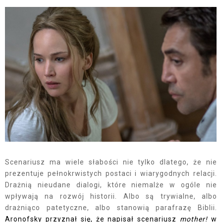
Scenariusz ma wiele słabości nie tylko dlatego, że nie
prezentuje pełnokrwistych postaci i wiarygodnych relacji.
Drażnią nieudane dialogi, które niemalże w ogóle nie
wpływają na rozwój historii. Albo są trywialne, albo
drażniąco patetyczne, albo stanowią parafrazę Biblii.
Aronofsky przyznał się, że napisał scenariusz
mother!
w