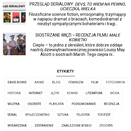
PRZEGLĄD SERIALOWY:
DEVS
,
TO WIEM NA PEWNO
,
UCIECZKA
,
WIELKA
Filozoficzne science fiction, emocjonalny, trzymający
w napięciu dramat o braciach, komediodramat z
niezbyt sympatycznymi bohaterami i tragi...
SIOSTRZANE WIĘZI – RECENZJA FILMU
MAŁE
KOBIETKI
Ciepło – to jedno z określeń, które dobrze oddaje
nastrój dziewiętnastowiecznej powieści Louisy May
Alcott o siostrach March. Tego ciepła ni...
ETYKIETY
DAVID BOWIE
ANIME
BLOG
FEMINIZM
FILM
FOTOGRAFIA
HISTORIA
INTERNET
JĘZYK
KOMIKS
LITERATURA
MODA
MUZYKA
OSOBISTE
PLAYLISTA
PODSUMOWANIE
RECENZJA
SERIAL
SPOŁECZEŃSTWO
SZTUKA
TELEDYSK
TOFIFEST
WYDARZENIA
ZESTAWIENIE
ZNALEZIONE W SIECI
ŻYCIORYS