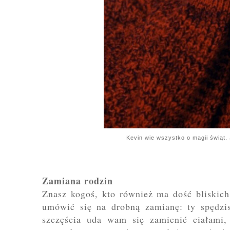
Kevin wie wszystko o magii świąt.
Zamiana rodzin
Znasz kogoś, kto również ma dość bliskic
umówić się na drobną zamianę: ty spędzis
szczęścia uda wam się zamienić ciałami, 