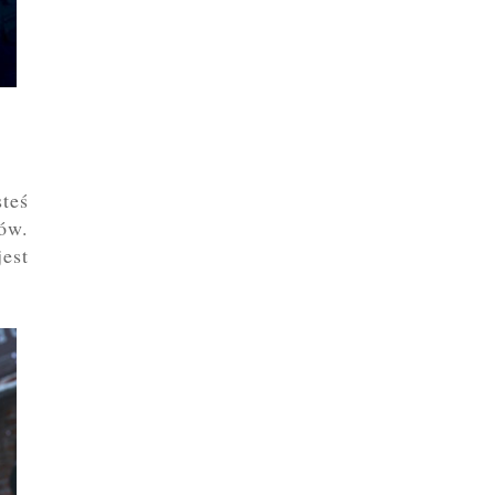
teś
ów.
jest