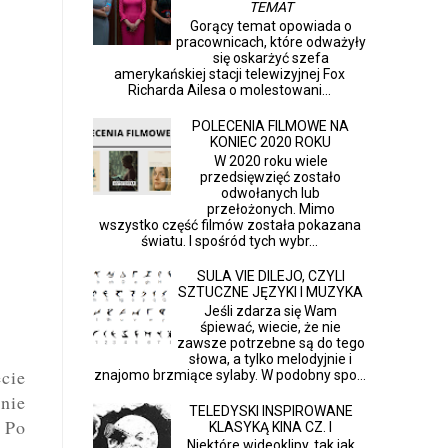
TEMAT
Gorący temat opowiada o
pracownicach, które odważyły
się oskarżyć szefa
amerykańskiej stacji telewizyjnej Fox
Richarda Ailesa o molestowani...
POLECENIA FILMOWE NA
KONIEC 2020 ROKU
W 2020 roku wiele
przedsięwzięć zostało
odwołanych lub
przełożonych. Mimo
wszystko część filmów została pokazana
światu. I spośród tych wybr...
SULA VIE DILEJO, CZYLI
SZTUCZNE JĘZYKI I MUZYKA
Jeśli zdarza się Wam
śpiewać, wiecie, że nie
zawsze potrzebne są do tego
słowa, a tylko melodyjnie i
cie
znajomo brzmiące sylaby. W podobny spo...
nie
TELEDYSKI INSPIROWANE
 Po
KLASYKĄ KINA CZ. I
Niektóre wideoklipy, tak jak