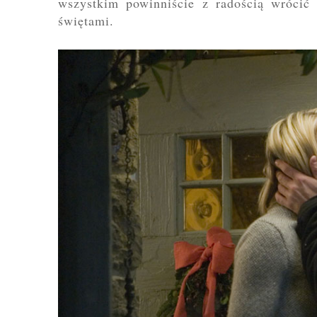
wszystkim powinniście z radością wrócić 
świętami.