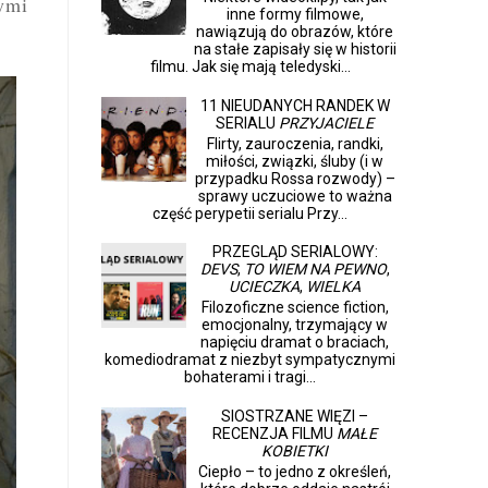
ymi
inne formy filmowe,
nawiązują do obrazów, które
na stałe zapisały się w historii
filmu. Jak się mają teledyski...
11 NIEUDANYCH RANDEK W
SERIALU
PRZYJACIELE
Flirty, zauroczenia, randki,
miłości, związki, śluby (i w
przypadku Rossa rozwody) –
sprawy uczuciowe to ważna
część perypetii serialu Przy...
PRZEGLĄD SERIALOWY:
DEVS
,
TO WIEM NA PEWNO
,
UCIECZKA
,
WIELKA
Filozoficzne science fiction,
emocjonalny, trzymający w
napięciu dramat o braciach,
komediodramat z niezbyt sympatycznymi
bohaterami i tragi...
SIOSTRZANE WIĘZI –
RECENZJA FILMU
MAŁE
KOBIETKI
Ciepło – to jedno z określeń,