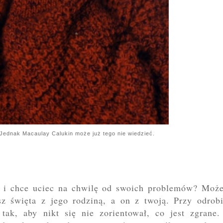
 Jednak Macaulay Calukin może już tego nie wiedzieć.
h i chce uciec na chwilę od swoich problemów? Może
z święta z jego rodziną, a on z twoją. Przy odrobi
tak, aby nikt się nie zorientował, co jest zgrane.