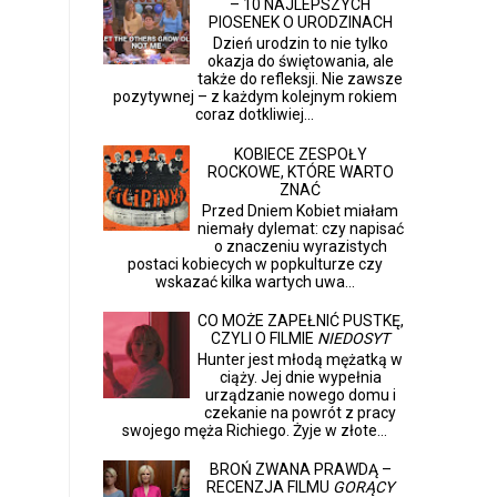
– 10 NAJLEPSZYCH
PIOSENEK O URODZINACH
Dzień urodzin to nie tylko
okazja do świętowania, ale
także do refleksji. Nie zawsze
pozytywnej – z każdym kolejnym rokiem
coraz dotkliwiej...
KOBIECE ZESPOŁY
ROCKOWE, KTÓRE WARTO
ZNAĆ
Przed Dniem Kobiet miałam
niemały dylemat: czy napisać
o znaczeniu wyrazistych
postaci kobiecych w popkulturze czy
wskazać kilka wartych uwa...
CO MOŻE ZAPEŁNIĆ PUSTKĘ,
CZYLI O FILMIE
NIEDOSYT
Hunter jest młodą mężatką w
ciąży. Jej dnie wypełnia
urządzanie nowego domu i
czekanie na powrót z pracy
swojego męża Richiego. Żyje w złote...
BROŃ ZWANA PRAWDĄ –
RECENZJA FILMU
GORĄCY