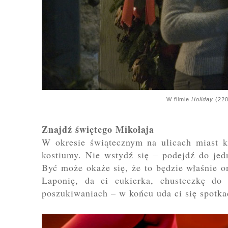
W filmie
Holiday
(220
Znajdź świętego Mikołaja
W okresie świątecznym na ulicach miast k
kostiumy. Nie wstydź się – podejdź do jed
Być może okaże się, że to będzie właśnie on
Laponię, da ci cukierka, chusteczkę d
poszukiwaniach – w końcu uda ci się spotkać