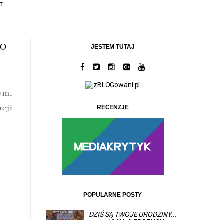
T
GO
JESTEM TUTAJ
ym,
ncji
RECENZJE
POPULARNE POSTY
DZIŚ SĄ TWOJE URODZINY...