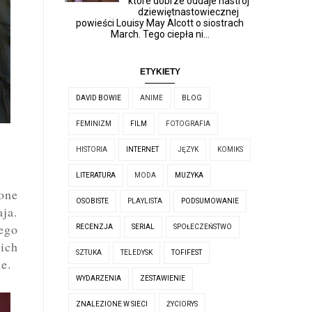
które dobrze oddaje nastrój
dziewiętnastowiecznej
powieści Louisy May Alcott o siostrach
March. Tego ciepła ni...
ETYKIETY
DAVID BOWIE
ANIME
BLOG
FEMINIZM
FILM
FOTOGRAFIA
HISTORIA
INTERNET
JĘZYK
KOMIKS
LITERATURA
MODA
MUZYKA
one
OSOBISTE
PLAYLISTA
PODSUMOWANIE
ja.
cego
RECENZJA
SERIAL
SPOŁECZEŃSTWO
ich
SZTUKA
TELEDYSK
TOFIFEST
ie.
WYDARZENIA
ZESTAWIENIE
ZNALEZIONE W SIECI
ŻYCIORYS