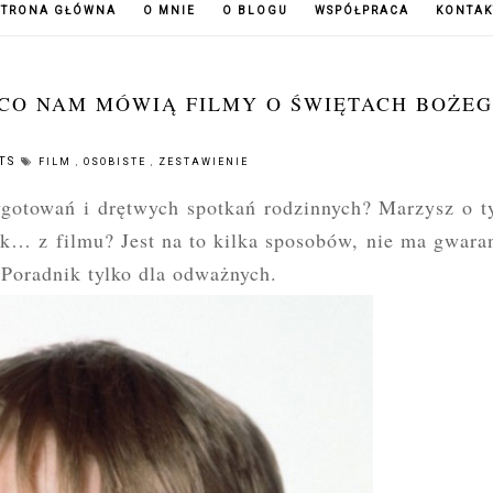
STRONA GŁÓWNA
O MNIE
O BLOGU
WSPÓŁPRACA
KONTAK
 CO NAM MÓWIĄ FILMY O ŚWIĘTACH BOŻE
TS
FILM
,
OSOBISTE
,
ZESTAWIENIE
gotowań i drętwych spotkań rodzinnych? Marzysz o t
ak… z filmu? Jest na to kilka sposobów, nie ma gwara
Poradnik tylko dla odważnych.