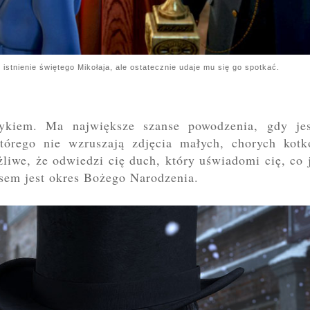
istnienie świętego Mikołaja, ale ostatecznie udaje mu się go spotkać.
ykiem. Ma największe szanse powodzenia, gdy jes
órego nie wzruszają zdjęcia małych, chorych kotk
liwe, że odwiedzi cię duch, który uświadomi cię, co 
asem jest okres Bożego Narodzenia.