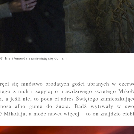
6) Iris i Amanda zamieniają się domami.
ręci się mnóstwo brodatych gości ubranych w czerw
nego z nich i zapytaj o prawdziwego świętego Mikoła
, a jeśli nie, to poda ci adres Świętego zamieszkują
o nosa albo gumę do żucia. Bądź wytrwały w swo
 Mikołaja, a może nawet więcej – to on znajdzie cieb