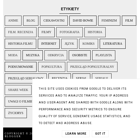
ETYKIETY
ANIME
BLOG
CIEKAWOSTKI
DAVID BOWIE
FEMINIZM
FILM
FILM. RECENZJA
FILMY
FOTOGRAFIA
HISTORIA
HISTORIA FILMU
INTERNET
JĘZYK
KOMIKS
LITERATURA
MODA
MUZYKA
ODKRYCIA
OSOBISTE
PLAYLISTA
PODSUMOWANIE
POPKULTURA
PRZEGLĄD POPKULTURALNY
PRZEGLĄD SERIALOWY
RECENZJA
SERIAL
SERIALE
THIS SITE USES COOKIES FROM GOOGLE TO DELIVER ITS
SHARE WEEK
SPOŁECZEŃSTWO
SZTUKA
TELEDYSK
TOFIFEST
SERVICES AND TO ANALYZE TRAFFIC. YOUR IP ADDRESS
UWAGI O FILMIE
WYDARZENIA
ZESTAWIENIE
ZNALEZIONE W SIECI
AND USER-AGENT ARE SHARED WITH GOOGLE ALONG WITH
PERFORMANCE AND SECURITY METRICS TO ENSURE
ŻYCIORYS
QUALITY OF SERVICE, GENERATE USAGE STATISTICS, AND
TO DETECT AND ADDRESS ABUSE.
LEARN MORE
GOT IT
COPYRIGHT © 2014
WYSOKI POZIOM KULTURY
,
BLOG DESIGN:
BLOGGER
KAROGRAFIA.PL