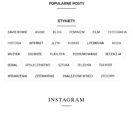
POPULARNE POSTY
ETYKIETY
DAVID BOWIE
ANIME
BLOG
FEMINIZM
FILM
FOTOGRAFIA
HISTORIA
INTERNET
JĘZYK
KOMIKS
LITERATURA
MODA
MUZYKA
OSOBISTE
PLAYLISTA
PODSUMOWANIE
RECENZJA
SERIAL
SPOŁECZEŃSTWO
SZTUKA
TELEDYSK
TOFIFEST
WYDARZENIA
ZESTAWIENIE
ZNALEZIONE W SIECI
ŻYCIORYS
INSTAGRAM