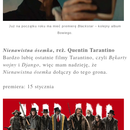
Już na początku roku ma mieć premierę
Blackstar
– kolejny album
Bowiego.
, reż. Quentin Tarantino
Nienawistna ósemka
Bardzo lubię ostatnie filmy Tarantino, czyli
Bękarty
wojny
i
Django
, więc mam nadzieję, że
Nienawistna ósemka
dołączy do tego grona.
premiera: 15 stycznia