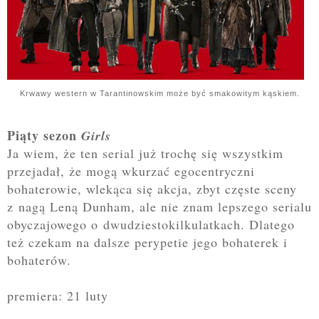
Krwawy western w Tarantinowskim może być smakowitym kąskiem.
Piąty sezon
Girls
Ja wiem, że ten serial już trochę się wszystkim
przejadał, że mogą wkurzać egocentryczni
bohaterowie, wlekąca się akcja, zbyt częste sceny
z nagą Leną Dunham, ale nie znam
lepszego serialu
obyczajowego o dwudziestokilkulatkach. Dlatego
też czekam na dalsze perypetie jego bohaterek i
bohaterów.
premiera: 21 luty