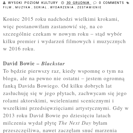
WYSOKI POZIOM KULTURY
30 GRUDNIA
0 COMMENTS
FILM
,
MUZYKA
,
SERIAL
,
WYDARZENIA
,
ZESTAWIENIE
Koniec 2015 roku nadchodzi wielkimi krokami,
więc postanowiłam zastanowić się, na co
szczególnie czekam w nowym roku – stąd wybór
kilku
premier i wydarzeń filmowych i muzycznych
w 2016 roku.
David Bowie –
Blackstar
To będzie pierwszy raz, kiedy wspomnę o tym na
blogu, ale na pewno nie ostatni – jestem ogromną
fanką Davida Bowiego. Od kilku dobrych lat
zasłuchuję się w
jego płytach, zachwycam się jego
rolami aktorskimi, wcieleniami scenicznymi i
wszelkimi przedsięwzięciami artystycznymi. Gdy w
2013 roku David Bowie po
dziesięciu latach
milczenia wydał płytę
The Next Day
byłam
przeszczęśliwa, nawet zaczęłam snuć marzenia